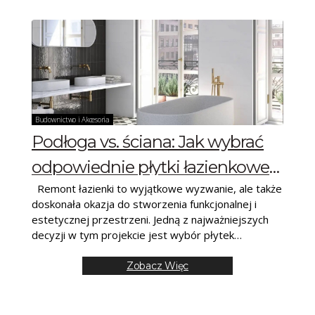
Budownictwo i Akcesoria
Podłoga vs. ściana: Jak wybrać
odpowiednie płytki łazienkowe
Remont łazienki to wyjątkowe wyzwanie, ale także
do różnych części
doskonała okazja do stworzenia funkcjonalnej i
pomieszczenia?
estetycznej przestrzeni. Jedną z najważniejszych
decyzji w tym projekcie jest wybór płytek
łazienkowych, które nie tylko
Zobacz Więc