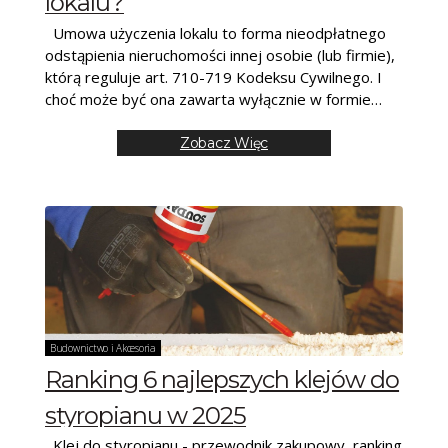
lokalu?
Umowa użyczenia lokalu to forma nieodpłatnego
odstąpienia nieruchomości innej osobie (lub firmie),
którą reguluje art. 710-719 Kodeksu Cywilnego. I
choć może być ona zawarta wyłącznie w formie
ustnej, to
Zobacz Więc
Budownictwo i Akcesoria
Ranking 6 najlepszych klejów do
styropianu w 2025
Klej do styropianu - przewodnik zakupowy, ranking