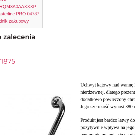
RQM3A0AAXXXP
sterline PRO 04787
dnik zakupowy
 zalecenia
71875
Uchwyt kątowy nad wannę Bi
nierdzewnej, dlatego prezent
dodatkowo powleczony chro
Jego szerokość wynosi 380 
Produkt jest bardzo łatwy d
pozytywnie wpływa na jego 
pewno nie pojawią się na ni