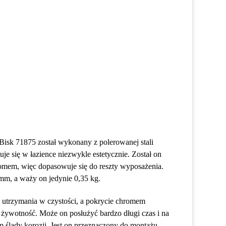
sk 71875 został wykonany z polerowanej stali
uje się w łazience niezwykle estetycznie. Został on
mem, więc dopasowuje się do reszty wyposażenia.
mm, a waży on jedynie 0,35 kg.
o utrzymania w czystości, a pokrycie chromem
żywotność. Może on posłużyć bardzo długi czas i na
m ślady korozji. Jest on przeznaczony do montażu