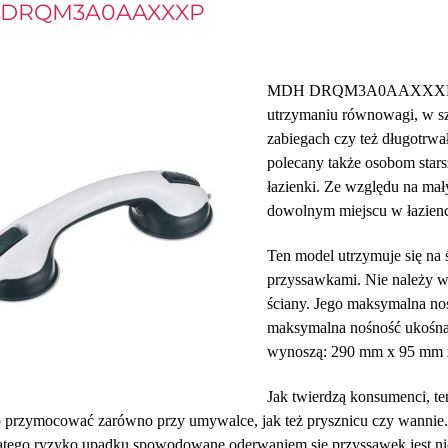
DRQM3A0AAXXXP
MDH DRQM3A0AAXXXP to n
utrzymaniu równowagi, w sz
zabiegach czy też długotrw
polecany także osobom stars
łazienki. Ze względu na ma
dowolnym miejscu w łazienc
Ten model utrzymuje się na ś
przyssawkami. Nie należy wi
ściany. Jego maksymalna no
maksymalna nośność ukośna
wynoszą: 290 mm x 95 mm 
Jak twierdzą konsumenci, te
przymocować zarówno przy umywalce, jak też prysznicu czy wannie.
latego ryzyko upadku spowodowane oderwaniem się przyssawek jest ni