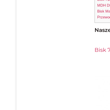
MDH D
Bisk Ma
Przewo
Nasze
Bisk 