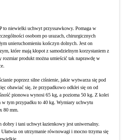
iewielki uchwyt przyssawkowy. Pomaga w
czególności osobom po urazach, chirurgicznych
ałym unieruchomieniu kończyn dolnych. Jest on
zym, które mają kłopot z samodzielnym korzystaniem z
ły rozmiar produkt można umieścić tak naprawdę w
e.
cianie poprzez silne ciśnienie, jakie wytwarza się pod
ęc obawiać się, że przypadkowo odklei się on od
śność pionowa wynosi 65 kg, a pozioma 50 kg. Z kolei
 w tym przypadku to 40 kg. Wymiary uchwytu
x 80 mm.
n dobry i tani uchwyt łazienkowy jest uniwersalny.
 Ułatwia on utrzymanie równowagi i mocno trzyma się
ewielkie.