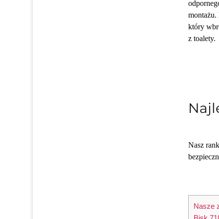
odpornego
montażu. 
który wbr
z toalety.
Najl
Nasz rank
bezpieczn
Nasze z
Bisk 71