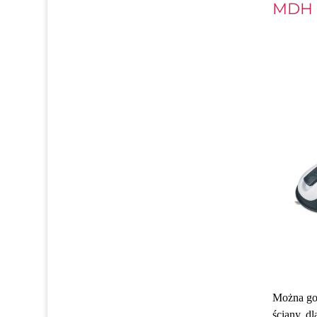
MDH 
Można go 
ściany, d