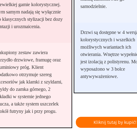
iewielkiej gamie kolorystycznej.
samodzielnie.
ym samym nadają się wyłącznie
o klasycznych stylizacji bez dozy
ntazji i urozmaicenia.
Drzwi są dostępne w 4 wersj
kolorystycznych i wszelkich
możliwych wariantach ich
akupiony zestaw zawiera
otwierania. Wnętrze wypełni
krzydło drzwiowe, framugę oraz
jest izolacją z polistyrenu. M
luminiowy próg. Klient
wyposażono w 3 bolce
odatkowo otrzymuje szereg
antywyważeniowe.
kcesoriów jak klamki z szyldami,
zyldy do zamka górnego, 2
kładki w systemie jednego
lucza, a także system uszczelek
okół futryny jak i przy progu.
Kliknij tutaj by kupić!