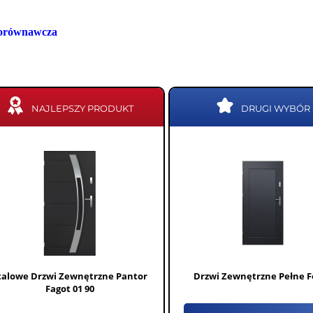
porównawcza
NAJLEPSZY PRODUKT
DRUGI WYBÓR
talowe Drzwi Zewnętrzne Pantor
Drzwi Zewnętrzne Pełne F
Fagot 01 90