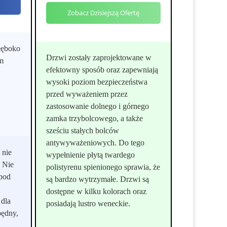
Zobacz Dzisiejszą Ofertę
głęboko
Drzwi zostały zaprojektowane w
im
efektowny sposób oraz zapewniają
wysoki poziom bezpieczeństwa
przed wyważeniem przez
zastosowanie dolnego i górnego
zamka trzybolcowego, a także
sześciu stałych bolców
antywyważeniowych. Do tego
 nie
wypełnienie płytą twardego
. Nie
polistyrenu spienionego sprawia, że
pod
są bardzo wytrzymałe. Drzwi są
dostępne w kilku kolorach oraz
 dla
posiadają lustro weneckie.
będny,