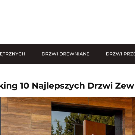
ĘTRZNYCH
DRZWI DREWNIANE
DRZWI PRZ
king 10 Najlepszych Drzwi Ze