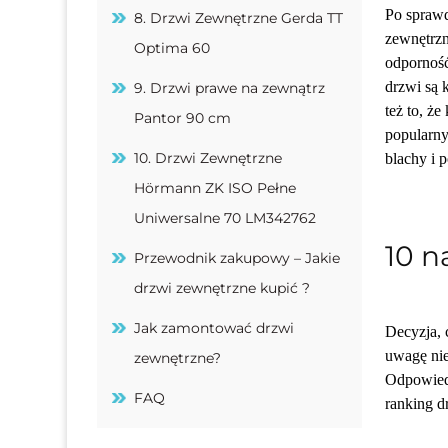
Po sprawd
8. Drzwi Zewnętrzne Gerda TT
zewnętrz
Optima 60
odporność
drzwi są 
9. Drzwi prawe na zewnątrz
też to, ż
Pantor 90 cm
popularny
10. Drzwi Zewnętrzne
blachy i 
Hörmann ZK ISO Pełne
Uniwersalne 70 LM342762
10 n
Przewodnik zakupowy – Jakie
drzwi zewnętrzne kupić ?
Jak zamontować drzwi
Decyzja, 
uwagę nie
zewnętrzne?
Odpowiedn
FAQ
ranking d