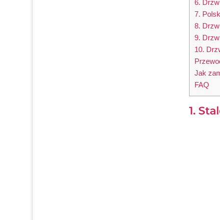
6. Drzw
7. Pols
8. Drzw
9. Drzw
10. Drz
Przewod
Jak zam
FAQ
1. St