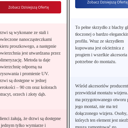
Zobacz Dzisiejszą Ofertę
Zobacz Dzisiejszą Ofertę
To pełne skrzydło z blachy 
rzwi są wykonane ze stali i
tłoczonej o bardzo eleganck
owleczone nanocząsteczkami
profilu. Wraz ze skrzydłem
akieru proszkowego, a następnie
kupowana jest ościeżnica z
owierzchnia jest utwardzana przez
progiem i wszelkie akcesoria
olimeryzację. Metoda ta daje
potrzebne do montażu.
owierzchnię odporną na
arysowania i promienie UV.
rzwi są dostępne w jednej
Wśród akcesoriów producent
zerokości – 90 cm oraz kolorach
przewidział montażu wizjera
tracyt, orzech i złoty dąb.
ma przygotowanego otworu 
jego montaż, nie ma też
dołączonego wizjera. Osoby,
ienci żałują, że drzwi są dostępne
których ten element jest niez
 jednym tylko wymiarze i
muszą zamontować go