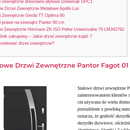
i zewnętrzne drewniane płytowe Drewmak DPC1
kie Drzwi Zewnętrzne Metalowe Apollo Lux
i Zewnętrzne Gerda TT Optima 60
i prawe na zewnątrz Pantor 90 cm
wi Zewnętrzne Hörmann ZK ISO Pełne Uniwersalne 70 LM342762
nik zakupowy – Jakie drzwi zewnętrzne kupić ?
ontować drzwi zewnętrzne?
alowe Drzwi Zewnętrzne Pantor Fagot 01
Stalowe drzwi zewnętrzne Pa
zainteresowaniem klientów m
cm używana do wielu domos
przeszklenie z powłoką nano
oznacza, że grubość skrzyd
skrzydło drzwiowe, ościeżni
aluminiowy, klamki i 2 wkła