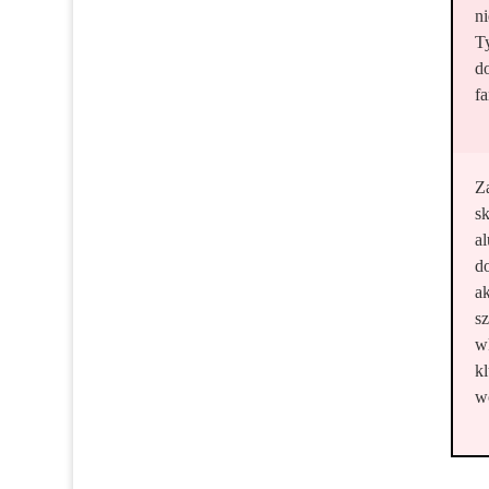
n
T
d
fa
Z
s
a
d
a
s
w
k
w