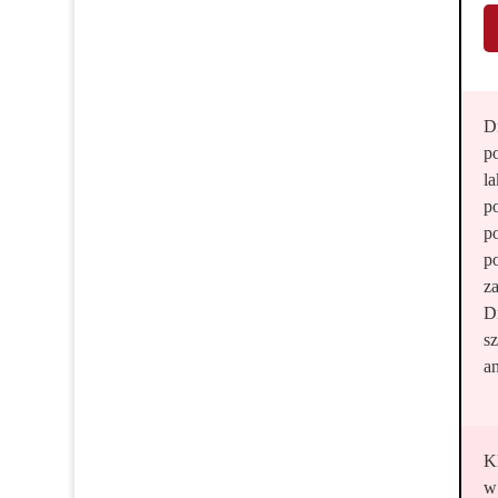
D
p
l
p
p
p
z
D
s
an
Kl
w