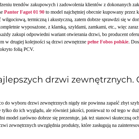
zeniu trendów zakupowych i zadowolenia klientów z dokonanych zak
ne
Pantor Fagot 01 90
to model najchętniej obecnie kupowany przez kli
 wilgociową, termiczną i akustyczną, zatem dobrze sprawdzi się w d
kompletnie wyposażone, z klamką, szyldami, zamkami, etc., więc zaraz
e każdy zakupi odpowiedni wariant otwierania drzwi, bo producent ofe
m w drugiej kolejności są drzwi zewnętrzne
pełne Fobos polskie
. Dos
pokryto folią PCV.
ajlepszych drzwi zewnętrznych.
co do wyboru drzwi zewnętrznych nigdy nie powinna zapaść zbyt sz
 tylko do ich wyglądu, ale również jakości, ponieważ to od tego w duż
i model zarówno dobrze się prezentuje, jak też stanowi skuteczną o
rzwi zewnętrznych uwzględnia produkty, które zasługują na zaintereso