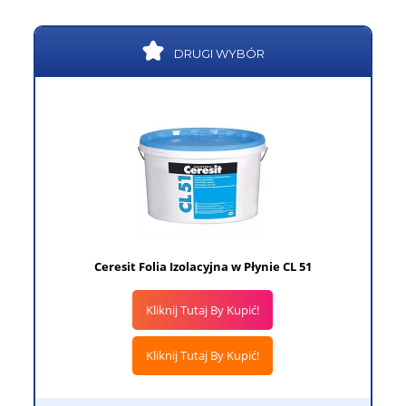
DRUGI WYBÓR
Ceresit Folia Izolacyjna w Płynie CL 51
Kliknij Tutaj By Kupić!
Kliknij Tutaj By Kupić!