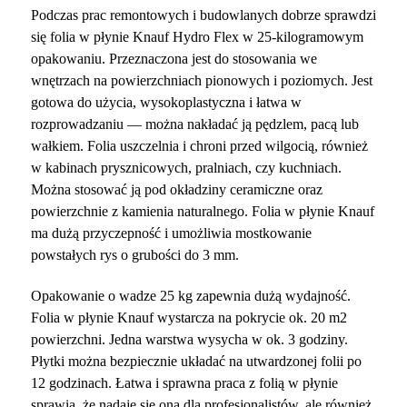
Podczas prac remontowych i budowlanych dobrze sprawdzi
się folia w płynie Knauf Hydro Flex w 25-kilogramowym
opakowaniu. Przeznaczona jest do stosowania we
wnętrzach na powierzchniach pionowych i poziomych. Jest
gotowa do użycia, wysokoplastyczna i łatwa w
rozprowadzaniu — można nakładać ją pędzlem, pacą lub
wałkiem. Folia uszczelnia i chroni przed wilgocią, również
w kabinach prysznicowych, pralniach, czy kuchniach.
Można stosować ją pod okładziny ceramiczne oraz
powierzchnie z kamienia naturalnego. Folia w płynie Knauf
ma dużą przyczepność i umożliwia mostkowanie
powstałych rys o grubości do 3 mm.
Opakowanie o wadze 25 kg zapewnia dużą wydajność.
Folia w płynie Knauf wystarcza na pokrycie ok. 20 m
2
powierzchni. Jedna warstwa wysycha w ok. 3 godziny.
Płytki można bezpiecznie układać na utwardzonej folii po
12 godzinach. Łatwa i sprawna praca z folią w płynie
sprawia, że nadaje się ona dla profesjonalistów, ale również