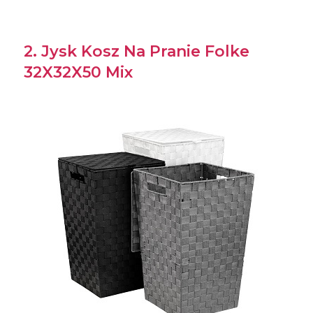
2. Jysk Kosz Na Pranie Folke
32X32X50 Mix