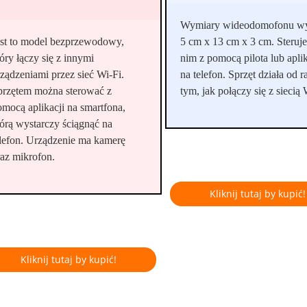
Wymiary wideodomofonu w
est to model bezprzewodowy,
5 cm x 13 cm x 3 cm. Steruje
óry łączy się z innymi
nim z pomocą pilota lub aplik
rządzeniami przez sieć Wi-Fi.
na telefon. Sprzęt działa od 
przętem można sterować z
tym, jak połączy się z siecią 
omocą aplikacji na smartfona,
tórą wystarczy ściągnąć na
elefon. Urządzenie ma kamerę
raz mikrofon.
Kliknij tutaj by kupić!
Kliknij tutaj by kupić!