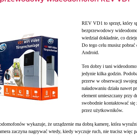
REV VD1 to sprzęt, który 
bezprzewodowy wideodomofon
wiedział dokładnie, co dziej
Do tego celu musisz pobrać 
Android.
Ten dobry i tani wideodomofo
jedynie kilka godzin. Podoba
przerw w obserwacji swoje
naładowaniu działa nawet pr
element umieszczany przy d
swobodnie kontaktować się z
przez użytkowników.
odomofonów wykazuje, że urządzenie ma dobrą kamerę, która wyraźnie 
mera zaczyna nagrywać wtedy, kiedy wyczuje ruch, nie tracisz więc p