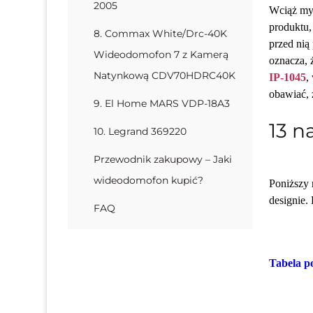
2005
Wciąż my
produktu,
8. Commax White/Drc-40K
przed nią
Wideodomofon 7 z Kamerą
oznacza, 
Natynkową CDV70HDRC40K
IP-1045
,
obawiać, 
9. El Home MARS VDP-18A3
13 n
10. Legrand 369220
Przewodnik zakupowy – Jaki
wideodomofon kupić?
Poniższy 
designie.
FAQ
Tabela 