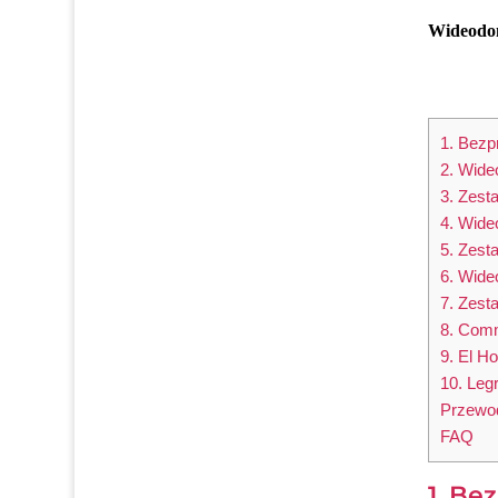
Wideodo
1. Bez
2. Wid
3. Zes
4. Wid
5. Zest
6. Wide
7. Zest
8. Com
9. El 
10. Leg
Przewod
FAQ
1. B