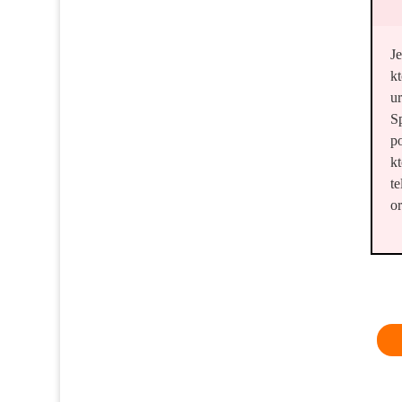
J
kt
u
S
p
k
t
o