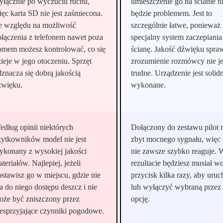
yłącznie po wyczuciu ruchu,
umieszczenie go na ścianie n
ięc karta SD nie jest zaśmiecona.
będzie problemem. Jest to
e względu na możliwość
szczególnie łatwe, ponieważ
ołączenia z telefonem nawet poza
specjalny system zaczepiania
omem możesz kontrolować, co się
ścianę. Jakość dźwięku spraw
ieje w jego otoczeniu. Sprzęt
zrozumienie rozmówcy nie je
dznacza się dobrą jakością
trudne. Urządzenie jest solid
źwięku.
wykonane.
edług opinii niektórych
Dołączony do zestawu pilot 
żytkowników model nie jest
zbyt mocnego sygnału, więc 
ykonany z wysokiej jakości
nie zawsze szybko reaguje. 
teriałów. Najlepiej, jeżeli
rezultacie będziesz musiał w
ostawisz go w miejscu, gdzie nie
przycisk kilka razy, aby uru
a do niego dostępu deszcz i nie
lub wyłączyć wybraną przez 
oże być zniszczony przez
opcję.
iesprzyjające czynniki pogodowe.