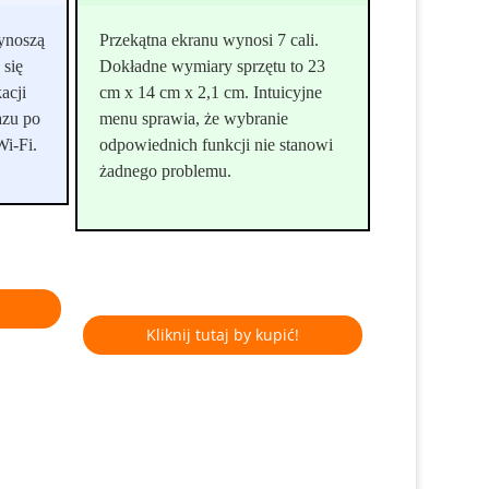
ynoszą
Przekątna ekranu wynosi 7 cali.
 się
Dokładne wymiary sprzętu to 23
acji
cm x 14 cm x 2,1 cm. Intuicyjne
razu po
menu sprawia, że wybranie
Wi-Fi.
odpowiednich funkcji nie stanowi
żadnego problemu.
Kliknij tutaj by kupić!