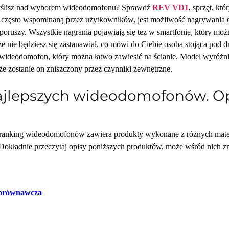
ślisz nad wyborem wideodomofonu? Sprawdź
REV VD1
, sprzęt, kt
 często wspominaną przez użytkowników, jest możliwość nagrywania ob
 poruszy. Wszystkie nagrania pojawiają się też w smartfonie, który m
że nie będziesz się zastanawiał, co mówi do Ciebie osoba stojąca pod
 wideodomofon, który można łatwo zawiesić na ścianie. Model wyróżnia 
że zostanie on zniszczony przez czynniki zewnętrzne.
ajlepszych wideodomofonów. Op
ranking wideodomofonów zawiera produkty wykonane z różnych mater
 Dokładnie przeczytaj opisy poniższych produktów, może wśród nich zna
porównawcza