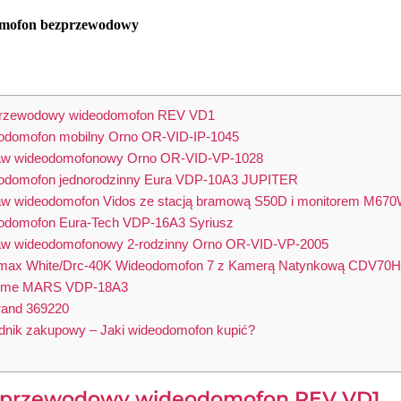
mofon bezprzewodowy
przewodowy wideodomofon REV VD1
eodomofon mobilny Orno OR-VID-IP-1045
taw wideodomofonowy Orno OR-VID-VP-1028
eodomofon jednorodzinny Eura VDP-10A3 JUPITER
aw wideodomofon Vidos ze stacją bramową S50D i monitorem M67
odomofon Eura-Tech VDP-16A3 Syriusz
aw wideodomofonowy 2-rodzinny Orno OR-VID-VP-2005
max White/Drc-40K Wideodomofon 7 z Kamerą Natynkową CDV7
Home MARS VDP-18A3
rand 369220
nik zakupowy – Jaki wideodomofon kupić?
ezprzewodowy wideodomofon REV VD1