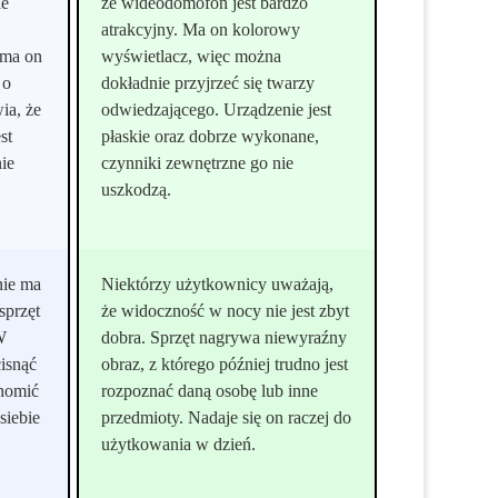
ie
że wideodomofon jest bardzo
atrakcyjny. Ma on kolorowy
 ma on
wyświetlacz, więc można
 o
dokładnie przyjrzeć się twarzy
ia, że
odwiedzającego. Urządzenie jest
st
płaskie oraz dobrze wykonane,
nie
czynniki zewnętrzne go nie
uszkodzą.
nie ma
Niektórzy użytkownicy uważają,
sprzęt
że widoczność w nocy nie jest zbyt
W
dobra. Sprzęt nagrywa niewyraźny
cisnąć
obraz, z którego później trudno jest
chomić
rozpoznać daną osobę lub inne
siebie
przedmioty. Nadaje się on raczej do
użytkowania w dzień.