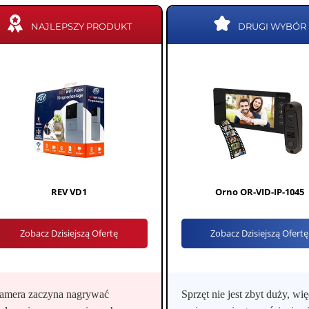
NAJLEPSZY PRODUKT
DRUGI WYBÓR
REV VD1
Orno OR-VID-IP-1045
Zobacz Dzisiejszą Ofertę
Zobacz Dzisiejszą Ofertę
amera zaczyna nagrywać
Sprzęt nie jest zbyt duży, wię