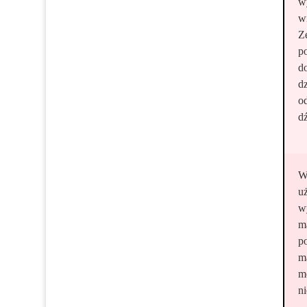
w
w
Z
p
d
dz
o
d
W
u
w
ma
p
m
m
n