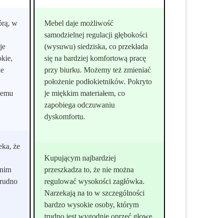
órą, w
Mebel daje możliwość
samodzielnej regulacji głębokości
je
(wysuwu) siedziska, co przekłada
kie,
się na bardziej komfortową pracę
ie
przy biurku. Możemy też zmieniać
położenie podłokietników. Pokryto
nemu
je miękkim materiałem, co
zapobiega odczuwaniu
dyskomfortu.
eka, że
Kupującym najbardziej
dnim
przeszkadza to, że nie można
trudno
regulować wysokości zagłówka.
c
Narzekają na to w szczególności
bardzo wysokie osoby, którym
trudno jest wygodnie oprzeć głowę.