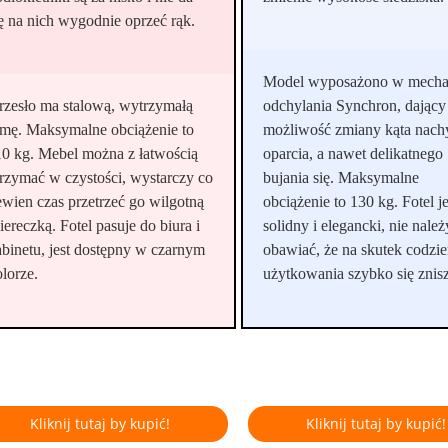
ię na nich wygodnie oprzeć rąk.
Model wyposażono w mech
rzesło ma stalową, wytrzymałą
odchylania Synchron, dający
amę. Maksymalne obciążenie to
możliwość zmiany kąta nach
10 kg. Mebel można z łatwością
oparcia, a nawet delikatnego
trzymać w czystości, wystarczy co
bujania się. Maksymalne
ewien czas przetrzeć go wilgotną
obciążenie to 130 kg. Fotel je
iereczką. Fotel pasuje do biura i
solidny i elegancki, nie należ
abinetu, jest dostępny w czarnym
obawiać, że na skutek codzi
lorze.
użytkowania szybko się znis
Kliknij tutaj by kupić!
Kliknij tutaj by kupić!