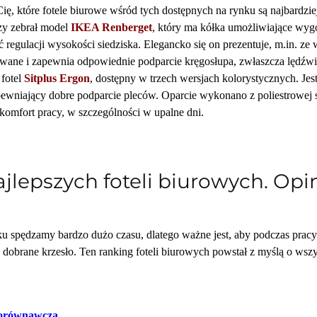
ię, które fotele biurowe wśród tych dostępnych na rynku są najbardzie
y zebrał model
IKEA Renberget
, który ma kółka umożliwiające wyg
 regulacji wysokości siedziska. Elegancko się on prezentuje, m.in. ze 
wane i zapewnia odpowiednie podparcie kręgosłupa, zwłaszcza lędźwi
fotel
Sitplus Ergon
, dostępny w trzech wersjach kolorystycznych. Je
ewniający dobre podparcie pleców. Oparcie wykonano z poliestrowej sia
komfort pracy, w szczególności w upalne dni.
ajlepszych foteli biurowych. Opi
ku spędzamy bardzo dużo czasu, dlatego ważne jest, aby podczas prac
 dobrane krzesło. Ten ranking foteli biurowych powstał z myślą o w
porównawcza