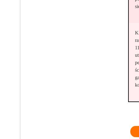
s
K
r
1
u
p
śc
g
ko