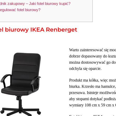
nik zakupowy – Jaki fotel biurowy kupić?
egulować fotel biurowy?
tel biurowy IKEA Renberget
Warto zainteresować się mo
dobrze dopasowany do kształ
można dostosowywać go do s
odchyla się oparcie.
Produkt ma kółka, więc moż
biurka. Krzesło ma hamulce,
przesuwa. Istnieje możliwoś
aby stopami dotykać podłoża
wymiary 108 cm x 59 cm x 