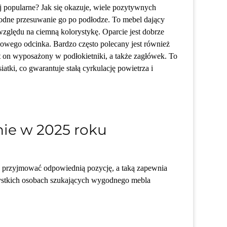
j popularne? Jak się okazuje, wiele pozytywnych
odne przesuwanie go po podłodze. To mebel dający
względu na ciemną kolorystykę. Oparcie jest dobrze
owego odcinka. Bardzo często polecany jest również
st on wyposażony w podłokietniki, a także zagłówek. To
tki, co gwarantuje stałą cyrkulację powietrza i
nie w 2025 roku
y przyjmować odpowiednią pozycję, a taką zapewnia
szystkich osobach szukających wygodnego mebla