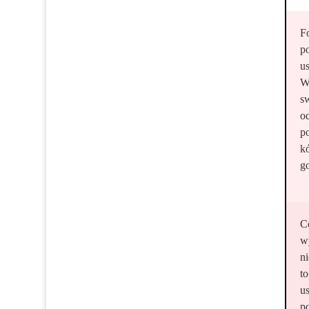
F
p
u
W
s
o
p
k
g
C
w
n
t
u
po