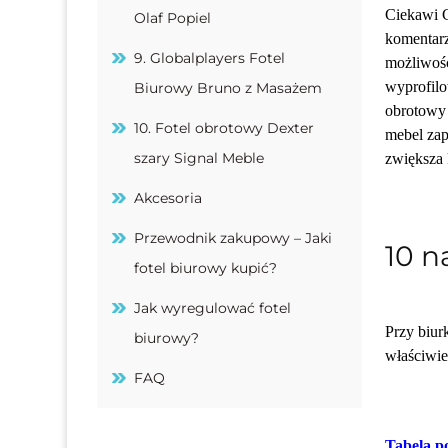
Ciekawi C
Olaf Popiel
komentarz
9. Globalplayers Fotel
możliwość
wyprofilo
Biurowy Bruno z Masażem
obrotowy 
10. Fotel obrotowy Dexter
mebel zap
szary Signal Meble
zwiększa 
Akcesoria
Przewodnik zakupowy – Jaki
10 n
fotel biurowy kupić?
Jak wyregulować fotel
Przy biur
biurowy?
właściwie
FAQ
Tabela 