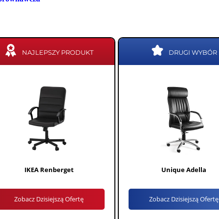
NAJLEPSZY PRODUKT
DRUGI WYBÓR
IKEA Renberget
Unique Adella
Zobacz Dzisiejszą Ofertę
Zobacz Dzisiejszą Ofertę