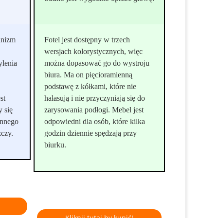
anizm
Fotel jest dostępny w trzech
wersjach kolorystycznych, więc
ylenia
można dopasować go do wystroju
biura. Ma on pięcioramienną
podstawę z kółkami, które nie
st
hałasują i nie przyczyniają się do
y się
zarysowania podłogi. Mebel jest
ennego
odpowiedni dla osób, które kilka
zczy.
godzin dziennie spędzają przy
biurku.
Kliknij tutaj by kupić!