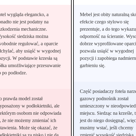
otel wygląda elegancko, a
Mebel jest obity naturalną sk
onadto nie jest podatny na
efekcie czego stylowo się
szkodzenia mechaniczne.
prezentuje, a do tego wykazu
ysokość siedziska można
odporność na ścieranie. Wyso
wobodnie regulować, a oparcie
dobrze wyprofilowane oparc
dchylać, aby usiąść w wygodnej
pozwala usiąść w wygodnej
ozycji. W podstawie krzesła są
pozycji i zapobiega nadmier
ółka umożliwiające przesuwanie
garbieniu się.
o po podłodze.
Część posiadaczy fotela narz
o prawda model został
gazowy podnośnik został
yposażony w podłokietniki, ale
umieszczony w nieodpowie
iektórym osobom nie odpowiada
miejscu. Siedząc na krześle, 
o, że nie możemy zmieniać ich
jest do niego dosięgnąć, wię
stawienia. Może się okazać, że
musimy wstać, jeśli chcemy
dłokietniki są za nisko i nie da
zmienić wysokość siedziska.