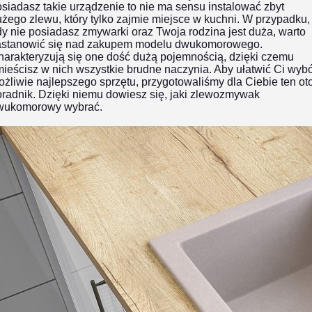
siadasz takie urządzenie to nie ma sensu instalować zbyt
żego zlewu, który tylko zajmie miejsce w kuchni. W przypadku,
y nie posiadasz zmywarki oraz Twoja rodzina jest duża, warto
astanowić się nad zakupem modelu dwukomorowego.
harakteryzują się one dość dużą pojemnością, dzięki czemu
ieścisz w nich wszystkie brudne naczynia. Aby ułatwić Ci wyb
żliwie najlepszego sprzętu, przygotowaliśmy dla Ciebie ten ot
radnik. Dzięki niemu dowiesz się,
jaki zlewozmywak
wukomorowy wybrać.