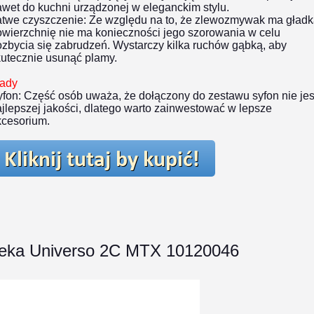
wet do kuchni urządzonej w eleganckim stylu.
atwe czyszczenie:
Ze względu na to, że zlewozmywak ma gład
owierzchnię nie ma konieczności jego szorowania w celu
zbycia się zabrudzeń. Wystarczy kilka ruchów gąbką, aby
kutecznie usunąć plamy.
ady
fon:
Część osób uważa, że dołączony do zestawu syfon nie jes
jlepszej jakości, dlatego warto zainwestować w lepsze
kcesorium.
eka Universo 2C MTX 10120046