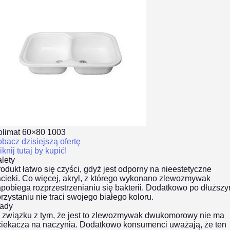
olimat 60×80 1003
bacz dzisiejszą ofertę
iknij tutaj by kupić!
lety
odukt łatwo się czyści, gdyż jest odporny na nieestetyczne
cieki. Co więcej, akryl, z którego wykonano zlewozmywak
pobiega rozprzestrzenianiu się bakterii. Dodatkowo po dłuższ
rzystaniu nie traci swojego białego koloru.
ady
 związku z tym, że jest to zlewozmywak dwukomorowy nie ma
ciekacza na naczynia. Dodatkowo konsumenci uważają, że ten