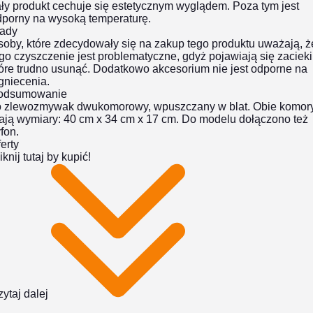
ły produkt cechuje się estetycznym wyglądem. Poza tym jest
dporny na wysoką temperaturę.
ady
oby, które zdecydowały się na zakup tego produktu uważają, ż
go czyszczenie jest problematyczne, gdyż pojawiają się zacieki
óre trudno usunąć. Dodatkowo akcesorium nie jest odporne na
gniecenia.
odsumowanie
o zlewozmywak dwukomorowy, wpuszczany w blat. Obie komor
ają wymiary: 40 cm x 34 cm x 17 cm. Do modelu dołączono też
fon.
erty
iknij tutaj by kupić!
ytaj dalej