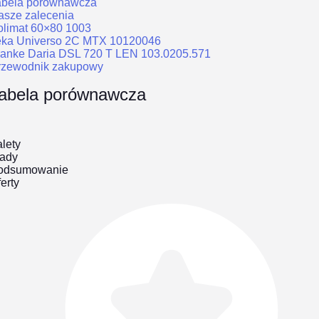
abela porównawcza
asze zalecenia
olimat 60×80 1003
eka Universo 2C MTX 10120046
ranke Daria DSL 720 T LEN 103.0205.571
rzewodnik zakupowy
abela porównawcza
lety
ady
odsumowanie
erty