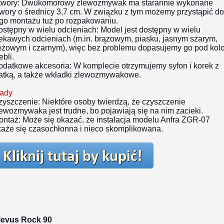
twory:
Dwukomorowy zlewozmywak ma starannie wykonane
wory o średnicy 3,7 cm. W związku z tym możemy przystąpić do
ego montażu tuż po rozpakowaniu.
ostępny w wielu odcieniach:
Model jest dostępny w wielu
ekawych odcieniach (m.in. brązowym, piasku, jasnym szarym,
eżowym i czarnym), więc bez problemu dopasujemy go pod kolo
bli.
odatkowe akcesoria:
W komplecie otrzymujemy syfon i korek z
iatką, a także wkładki zlewozmywakowe.
ady
zyszczenie:
Niektóre osoby twierdzą, że czyszczenie
ewozmywaka jest trudne, bo pojawiają się na nim zacieki.
ontaż:
Może się okazać, że instalacja modelu Anfra ZGR-07
każe się czasochłonna i nieco skomplikowana.
levus Rock 90