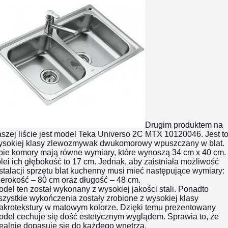
Drugim produktem na
szej liście jest model Teka Universo 2C MTX 10120046. Jest t
ysokiej klasy zlewozmywak dwukomorowy wpuszczany w blat.
bie komory mają równe wymiary, które wynoszą 34 cm x 40 cm.
lei ich głębokość to 17 cm. Jednak, aby zaistniała możliwość
stalacji sprzętu blat kuchenny musi mieć następujące wymiary:
erokość – 80 cm oraz długość – 48 cm.
del ten został wykonany z wysokiej jakości stali. Ponadto
zystkie wykończenia zostały zrobione z wysokiej klasy
akrotekstury w matowym kolorze. Dzięki temu prezentowany
odel cechuje się dość estetycznym wyglądem. Sprawia to, że
ealnie dopasuje się do każdego wnętrza.