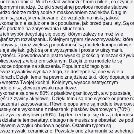
łuczenia i obicia. W ich skład wchodzi chrom i nikiel, co czyni je
pornymi na rdzę. Dzięki specjalnej powłoce modele stalowe
ardzo dobrze radzą sobie z maskowaniem zacieków. Drugim
ypem są sprzęty emaliowane. Ze względu na niską jakość
konania nie są już one tak popularne, jak przed paru laty. Są o
ść podatne na zarysowania i stłuczenia.
 ich wybór decydują się osoby, którym zależy na możliwie
ajtańszym rozwiązaniu. Kolejnym typem zlewozmywaków, które
dobywają coraz większą popularność są modele kompozytowe.
ieje się tak, gdyż są one wytrzymałe i proste w utrzymaniu
zystości. Spowodowane jest to wysoką jakością mieszanki żywi
liestrowej z włóknem szklanym. Dzięki temu modele te są
soce odporne na stłuczenia. Popularność tego typu
lewozmywaków wynika z tego, że dostępne są one w wielu
lorach. Dzięki temu na pewno znajdziesz taki, który dopasuje s
o wnętrza Twojej kuchni. Kolejnym, wysoce estetycznym
odelem są zlewozmywaki granitowe.
ykonane są one w 80% z piasków granitowych, a w pozostałej
ęści z żywicy akrylowej. Dzięki temu są one wysoce odporne n
tłuczenia i zarysowania. Równie popularne są modele kwarcow
ostały one wykonane z mieszanki piasków kwarcowych (70%)
az żywicy akrylowej (30%). Typ ten cechuje się dużą odpornośc
 działanie temperatury, dlatego nie musisz się obawiać, że pod
pływem wrzątku obudowa pęknie. Ostatnim typem są
lewozmywaki ceramiczne. Powstały one z kamionki szlachetnej