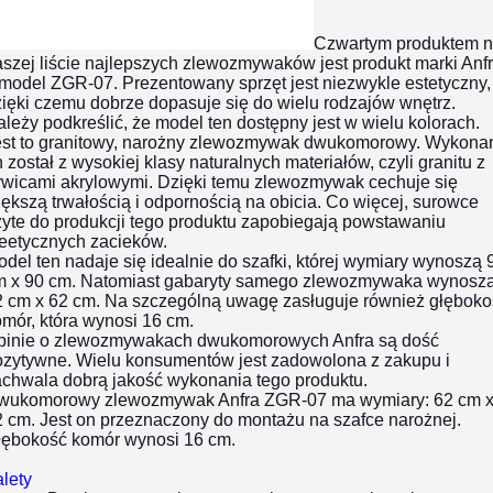
Czwartym produktem 
szej liście najlepszych zlewozmywaków jest produkt marki Anf
model ZGR-07. Prezentowany sprzęt jest niezwykle estetyczny,
ięki czemu dobrze dopasuje się do wielu rodzajów wnętrz.
leży podkreślić, że model ten dostępny jest w wielu kolorach.
est to granitowy, narożny zlewozmywak dwukomorowy. Wykona
 został z wysokiej klasy naturalnych materiałów, czyli granitu z
ywicami akrylowymi. Dzięki temu zlewozmywak cechuje się
ększą trwałością i odpornością na obicia. Co więcej, surowce
yte do produkcji tego produktu zapobiegają powstawaniu
ieetycznych zacieków.
del ten nadaje się idealnie do szafki, której wymiary wynoszą 
m x 90 cm. Natomiast gabaryty samego zlewozmywaka wynosz
2 cm x 62 cm. Na szczególną uwagę zasługuje również głęboko
mór, która wynosi 16 cm.
pinie o zlewozmywakach dwukomorowych
Anfra są dość
ozytywne. Wielu konsumentów jest zadowolona z zakupu i
achwala dobrą jakość wykonania tego produktu.
wukomorowy zlewozmywak Anfra ZGR-07 ma wymiary: 62 cm 
 cm. Jest on przeznaczony do montażu na szafce narożnej.
łębokość komór wynosi 16 cm.
lety