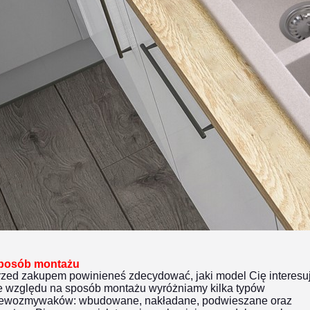
posób montażu
rzed zakupem powinieneś zdecydować, jaki model Cię interesuj
e względu na sposób montażu wyróżniamy kilka typów
lewozmywaków: wbudowane, nakładane, podwieszane oraz