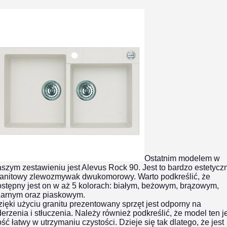
Ostatnim modelem w
szym zestawieniu jest Alevus Rock 90. Jest to bardzo estetyczn
ranitowy zlewozmywak dwukomorowy. Warto podkreślić, że
stępny jest on w aż 5 kolorach: białym, beżowym, brązowym,
zarnym oraz piaskowym.
ięki użyciu granitu prezentowany sprzęt jest odporny na
erzenia i stłuczenia. Należy również podkreślić, że model ten j
ść łatwy w utrzymaniu czystości. Dzieje się tak dlatego, że jest