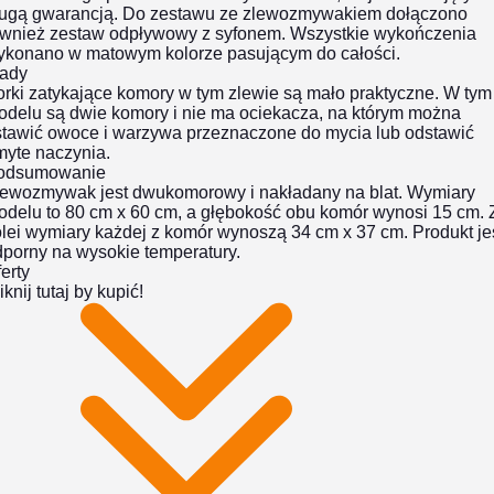
ługą gwarancją. Do zestawu ze zlewozmywakiem dołączono
ównież zestaw odpływowy z syfonem. Wszystkie wykończenia
ykonano w matowym kolorze pasującym do całości.
ady
rki zatykające komory w tym zlewie są mało praktyczne. W tym
odelu są dwie komory i nie ma ociekacza, na którym można
stawić owoce i warzywa przeznaczone do mycia lub odstawić
myte naczynia.
odsumowanie
lewozmywak jest dwukomorowy i nakładany na blat. Wymiary
odelu to 80 cm x 60 cm, a głębokość obu komór wynosi 15 cm. 
lei wymiary każdej z komór wynoszą 34 cm x 37 cm. Produkt je
dporny na wysokie temperatury.
erty
iknij tutaj by kupić!