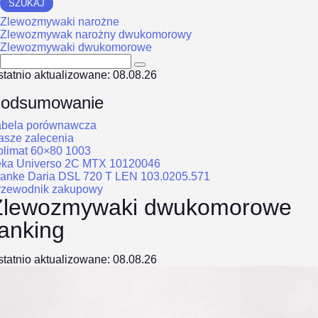
SZUKAJ
Zlewozmywaki narożne
Zlewozmywak narożny dwukomorowy
Zlewozmywaki dwukomorowe
tatnio aktualizowane: 08.08.26
odsumowanie
abela porównawcza
asze zalecenia
olimat 60×80 1003
eka Universo 2C MTX 10120046
ranke Daria DSL 720 T LEN 103.0205.571
rzewodnik zakupowy
Zlewozmywaki dwukomorowe
ranking
tatnio aktualizowane: 08.08.26