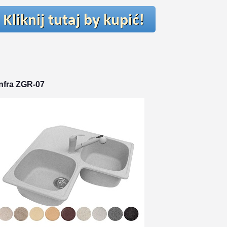
nfra ZGR-07