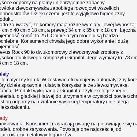
ysoce odporny na plamy i nieprzyjemne zapachy.
owłoka zlewozmywaka zapobiega rozwojowi wszelkich
obnoustrojów. Dzięki czemu jest to wyjątkowo higieniczny
odukt.
arto zauważyć, że komory mają różne wymiary, lewej wynoszą:
 cm x 40 cm x 18 cm, a prawej: 34 cm x 35 cm x 18 cm. Łączna
jemność komór to 25 l. Opinie o tym modelu są bardzo
ochlebne. Konsumenci chwalą jego dobre wykonanie i dużą
ojemność.
levus Rock 90 to dwukomorowy zlewozmywak zrobiony z
ysokogatunkowego kompozytu Granital. Jego wymiary to: 78 cm
8 cm x 18 cm.
lety
utomatyczny korek:
W zestawie otrzymujemy automatyczny kore
óry działa sprawnie i ułatwia korzystanie ze zlewozmywaka.
anital:
Produkt wykonano z Granitalu, czyli ekologicznego
teriału o gładkiej i łatwej do utrzymania w czystości powierzchn
st on odporny na działanie wysokiej temperatury i nie ulega
iekształceniu.
ady
arysowania:
Konsumenci zwracają uwagę na pojawiające się n
odelu drobne zarysowania. Powstają one najczęściej od
ztućców czy metalowych garnków.