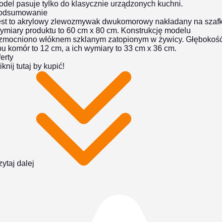
del pasuje tylko do klasycznie urządzonych kuchni.
odsumowanie
est to akrylowy zlewozmywak dwukomorowy nakładany na szafk
ymiary produktu to 60 cm x 80 cm. Konstrukcję modelu
zmocniono włóknem szklanym zatopionym w żywicy. Głębokoś
u komór to 12 cm, a ich wymiary to 33 cm x 36 cm.
erty
iknij tutaj by kupić!
ytaj dalej