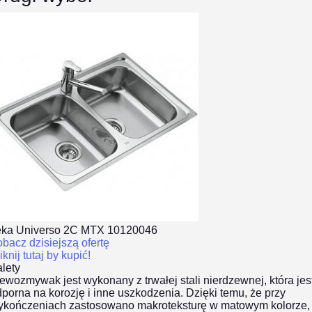
eka Universo 2C MTX 10120046
bacz dzisiejszą ofertę
iknij tutaj by kupić!
lety
ewozmywak jest wykonany z trwałej stali nierdzewnej, która jes
porna na korozję i inne uszkodzenia. Dzięki temu, że przy
ykończeniach zastosowano makroteksturę w matowym kolorze,