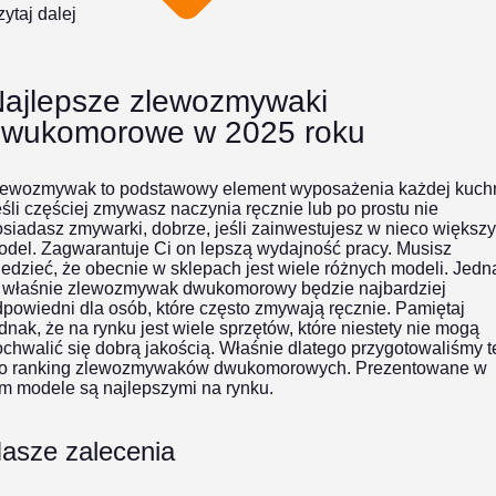
ytaj dalej
ajlepsze zlewozmywaki
wukomorowe w 2025 roku
lewozmywak to podstawowy element wyposażenia każdej kuchn
śli częściej zmywasz naczynia ręcznie lub po prostu nie
siadasz zmywarki, dobrze, jeśli zainwestujesz w nieco większy
odel. Zagwarantuje Ci on lepszą wydajność pracy. Musisz
edzieć, że obecnie w sklepach jest wiele różnych modeli. Jedn
o właśnie zlewozmywak dwukomorowy będzie najbardziej
powiedni dla osób, które często zmywają ręcznie. Pamiętaj
dnak, że na rynku jest wiele sprzętów, które niestety nie mogą
chwalić się dobrą jakością. Właśnie dlatego przygotowaliśmy t
to
ranking zlewozmywaków dwukomorowych.
Prezentowane w
m modele są najlepszymi na rynku.
asze zalecenia