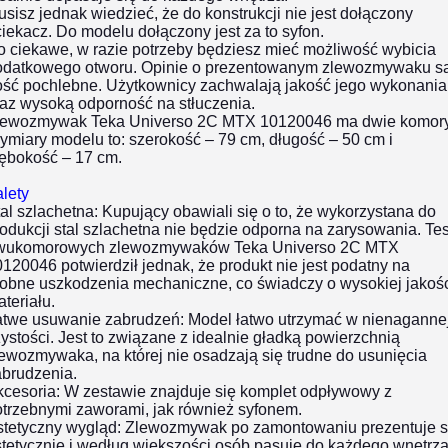
sisz jednak wiedzieć, że do konstrukcji nie jest dołączony
iekacz. Do modelu dołączony jest za to syfon.
o ciekawe, w razie potrzeby będziesz mieć możliwość wybicia
odatkowego otworu. Opinie o prezentowanym zlewozmywaku s
ość pochlebne. Użytkownicy zachwalają jakość jego wykonania
az wysoką odporność na stłuczenia.
lewozmywak Teka Universo 2C MTX 10120046 ma dwie komory
miary modelu to: szerokość – 79 cm, długość – 50 cm i
łębokość – 17 cm.
lety
al szlachetna:
Kupujący obawiali się o to, że wykorzystana do
odukcji stal szlachetna nie będzie odporna na zarysowania. Tes
wukomorowych zlewozmywaków Teka Universo 2C MTX
120046 potwierdził jednak, że produkt nie jest podatny na
robne uszkodzenia mechaniczne, co świadczy o wysokiej jakoś
teriału.
atwe usuwanie zabrudzeń:
Model łatwo utrzymać w nienaganne
ystości. Jest to związane z idealnie gładką powierzchnią
ewozmywaka, na której nie osadzają się trudne do usunięcia
abrudzenia.
cesoria:
W zestawie znajduje się komplet odpływowy z
otrzebnymi zaworami, jak również syfonem.
stetyczny wygląd:
Zlewozmywak po zamontowaniu prezentuje s
tetycznie i według większości osób pasuje do każdego wnętrza