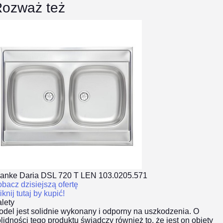
ozważ też
ranke Daria DSL 720 T LEN 103.0205.571
bacz dzisiejszą ofertę
iknij tutaj by kupić!
lety
del jest solidnie wykonany i odporny na uszkodzenia. O
lidności tego produktu świadczy również to, że jest on objęty