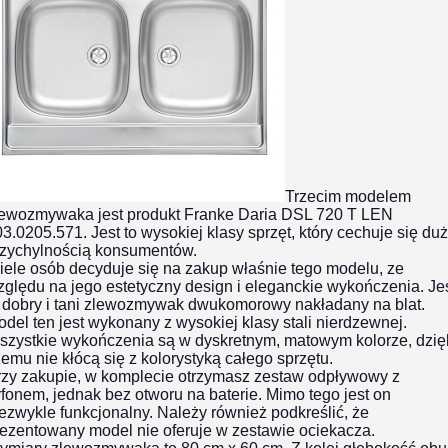
Trzecim modelem
lewozmywaka jest produkt Franke Daria DSL 720 T LEN
3.0205.571. Jest to wysokiej klasy sprzęt, który cechuje się du
rzychylnością konsumentów.
ele osób decyduje się na zakup właśnie tego modelu, ze
ględu na jego estetyczny design i eleganckie wykończenia. Je
o
dobry i tani zlewozmywak dwukomorowy
nakładany na blat.
del ten jest wykonany z wysokiej klasy stali nierdzewnej.
szystkie wykończenia są w dyskretnym, matowym kolorze, dzię
emu nie kłócą się z kolorystyką całego sprzętu.
rzy zakupie, w komplecie otrzymasz zestaw odpływowy z
fonem, jednak bez otworu na baterie. Mimo tego jest on
ezwykle funkcjonalny. Należy również podkreślić, że
ezentowany model nie oferuje w zestawie ociekacza.