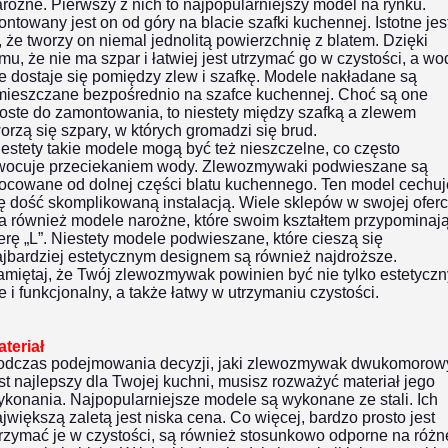
rożne. Pierwszy z nich to najpopularniejszy model na rynku.
ntowany jest on od góry na blacie szafki kuchennej. Istotne jes
, że tworzy on niemal jednolitą powierzchnię z blatem. Dzięki
mu, że nie ma szpar i łatwiej jest utrzymać go w czystości, a wo
e dostaje się pomiędzy zlew i szafkę. Modele nakładane są
mieszczane bezpośrednio na szafce kuchennej. Choć są one
oste do zamontowania, to niestety między szafką a zlewem
orzą się szpary, w których gromadzi się brud.
estety takie modele mogą być też nieszczelne, co często
wocuje przeciekaniem wody. Zlewozmywaki podwieszane są
ocowane od dolnej części blatu kuchennego. Ten model cechuj
ę dość skomplikowaną instalacją. Wiele sklepów w swojej oferc
a również modele narożne, które swoim kształtem przypominaj
terę „L”. Niestety modele podwieszane, które cieszą się
jbardziej estetycznym designem są również najdroższe.
miętaj, że Twój zlewozmywak powinien być nie tylko estetyczn
e i funkcjonalny, a także łatwy w utrzymaniu czystości.
teriał
odczas podejmowania decyzji,
jaki zlewozmywak dwukomorow
st najlepszy
dla Twojej kuchni, musisz rozważyć materiał jego
konania. Najpopularniejsze modele są wykonane ze stali. Ich
jwiększą zaletą jest niska cena. Co więcej, bardzo prosto jest
rzymać je w czystości, są również stosunkowo odporne na różn