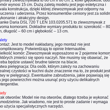
ymiary zlewozmywaka to 80 cm x 60 cm. Z kolei głębokość obu
mór wynosi 15 cm. Dużą zaletą modelu jest jego estetyczna i
wała konstrukcja, dzięki której zlewozmywak jest odporny na
łuczenia i uderzenia.
Przez konsumentów ceniony jest za solid
konanie i atrakcyjny design.
ranke Daria DSL 720 T LEN 103.0205.571 to zlewozmywak z
woma komorami. Dokładne wymiary produktu to: szerokość – 8
, długość – 60 cm i głębokość – 13 cm.
lety
ontaż:
Jest to model nakładany, jego montaż nie jest
omplikowany. Potwierdzają to opinie Internautów.
ielkość komór:
Zlewozmywak wyposażono w 2 pojemne komory
których zmieści się sporo naczyń. Nie musimy się obawiać, że
zeba będzie ustawić brudne talerze na blacie.
twa pielęgnacja:
Dla osób, którym zależy na zachowaniu
ealnej czystości w kuchni duże znaczenie ma to, że produkt jest
twy w pielęgnacji. Ewentualne zabrudzenia, jakie pojawiają się
 jego powierzchni można usunąć przy użyciu delikatnych
etergentów.
ady
rak otworów:
Model nie ma otworów, dlatego trzeba je wykonać
modzielnie. Jak wiadomo, nie jest to proste zadanie i wymaga
o użycia specjalistycznych narzędzi.