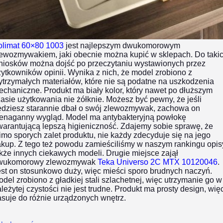
olimat 60×80 1003
jest najlepszym dwukomorowym
lewozmywakiem, jaki obecnie można kupić w sklepach. Do taki
niosków można dojść po przeczytaniu wystawionych przez
ytkowników opinii. Wynika z nich, że model zrobiono z
trzymałych materiałów, które nie są podatne na uszkodzenia
chaniczne. Produkt ma biały kolor, który nawet po dłuższym
asie użytkowania nie żółknie. Możesz być pewny, że jeśli
ędziesz starannie dbał o swój zlewozmywak, zachowa on
ienaganny wygląd. Model ma antybakteryjną powłokę
warantującą lepszą higieniczność. Zdajemy sobie sprawę, że
mo sporych zalet produktu, nie każdy zdecyduje się na jego
akup. Z tego też powodu zamieściliśmy w naszym rankingu opis
kże innych ciekawych modeli. Drugie miejsce zajął
wukomorowy zlewozmywak
Teka Universo 2C MTX 10120046
.
st on stosunkowo duży, więc mieści sporo brudnych naczyń.
del zrobiono z gładkiej stali szlachetnej, więc utrzymanie go w
leżytej czystości nie jest trudne. Produkt ma prosty design, wię
suje do różnie urządzonych wnętrz.