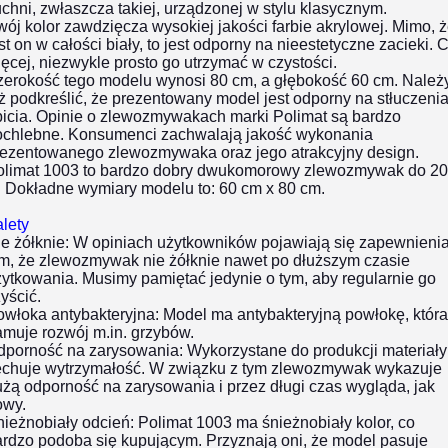
chni, zwłaszcza takiej, urządzonej w stylu klasycznym.
ój kolor zawdzięcza wysokiej jakości farbie akrylowej. Mimo, 
st on w całości biały, to jest odporny na nieestetyczne zacieki. 
ęcej, niezwykle prosto go utrzymać w czystości.
zerokość tego modelu wynosi 80 cm, a głębokość 60 cm. Należ
ż podkreślić, że prezentowany model jest odporny na stłuczenia
bicia. Opinie o zlewozmywakach marki Polimat są bardzo
ochlebne. Konsumenci zachwalają jakość wykonania
rezentowanego zlewozmywaka oraz jego atrakcyjny design.
olimat 1003 to bardzo dobry dwukomorowy zlewozmywak do 2
. Dokładne wymiary modelu to: 60 cm x 80 cm.
lety
e żółknie:
W opiniach użytkowników pojawiają się zapewnienia
ym, że zlewozmywak nie żółknie nawet po dłuższym czasie
ytkowania. Musimy pamiętać jedynie o tym, aby regularnie go
yścić.
owłoka antybakteryjna:
Model ma antybakteryjną powłokę, która
muje rozwój m.in. grzybów.
dporność na zarysowania:
Wykorzystane do produkcji materiały
echuje wytrzymałość. W związku z tym zlewozmywak wykazuje
żą odporność na zarysowania i przez długi czas wygląda, jak
owy.
ieżnobiały odcień:
Polimat 1003 ma śnieżnobiały kolor, co
ardzo podoba się kupującym. Przyznają oni, że model pasuje