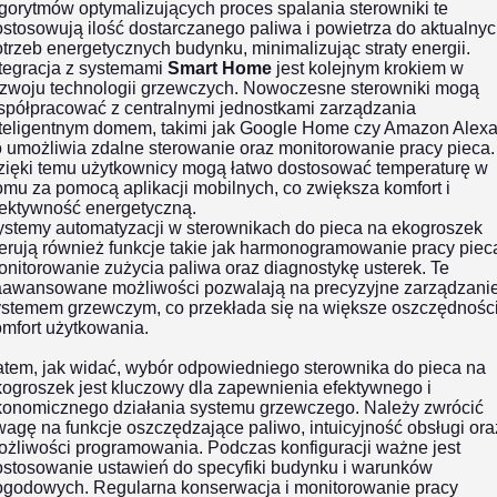
gorytmów optymalizujących proces spalania sterowniki te
stosowują ilość dostarczanego paliwa i powietrza do aktualny
trzeb energetycznych budynku, minimalizując straty energii.
ntegracja z systemami
Smart Home
jest kolejnym krokiem w
ozwoju technologii grzewczych. Nowoczesne sterowniki mogą
spółpracować z centralnymi jednostkami zarządzania
nteligentnym domem, takimi jak Google Home czy Amazon Alexa
 umożliwia zdalne sterowanie oraz monitorowanie pracy pieca.
zięki temu użytkownicy mogą łatwo dostosować temperaturę w
mu za pomocą aplikacji mobilnych, co zwiększa komfort i
fektywność energetyczną.
ystemy automatyzacji w sterownikach do pieca na ekogroszek
erują również funkcje takie jak harmonogramowanie pracy piec
nitorowanie zużycia paliwa oraz diagnostykę usterek. Te
aawansowane możliwości pozwalają na precyzyjne zarządzani
ystemem grzewczym, co przekłada się na większe oszczędności
mfort użytkowania.
atem, jak widać, wybór odpowiedniego sterownika do pieca na
ogroszek jest kluczowy dla zapewnienia efektywnego i
konomicznego działania systemu grzewczego. Należy zwrócić
agę na funkcje oszczędzające paliwo, intuicyjność obsługi ora
ożliwości programowania. Podczas konfiguracji ważne jest
ostosowanie ustawień do specyfiki budynku i warunków
ogodowych. Regularna konserwacja i monitorowanie pracy