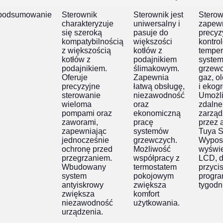
podsumowanie
Sterownik
Sterownik jest
Sterow
charakteryzuje
uniwersalny i
zapew
się szeroką
pasuje do
precyz
kompatybilnością
większości
kontro
z większością
kotłów z
temper
kotłów z
podajnikiem
syste
podajnikiem.
ślimakowym.
grzewc
Oferuje
Zapewnia
gaz, ol
precyzyjne
łatwą obsługę,
i ekog
sterowanie
niezawodność
Umożl
wieloma
oraz
zdalne
pompami oraz
ekonomiczną
zarząd
zaworami,
pracę
przez 
zapewniając
systemów
Tuya S
jednocześnie
grzewczych.
Wypos
ochronę przed
Możliwość
wyświe
przegrzaniem.
współpracy z
LCD, 
Wbudowany
termostatem
przycis
system
pokojowym
progr
antyiskrowy
zwiększa
tygodn
zwiększa
komfort
niezawodność
użytkowania.
urządzenia.