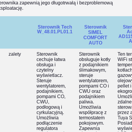
terownika zapewnią jego długotrwałą i bezproblemową
sploatację.
Sterownik Tech
Sterownik
Ste
W_48.01.PL01.1
Ac
SIMEL
AD11
COMFORT
AUTO
zalety
Sterownik
Sterownik
Ten te
cechuje łatwa
obsługuje kotły
WiFi s
obsługa i
z podajnikiem
temper
czytelny
ślimakowym,
kotłac
wyświetlacz.
steruje
gazow
Steruje
wentylatorem,
olejow
wentylatorem,
pompami CO i
pellet i
podajnikiem,
CWU oraz
ekogro
pompami CO,
podajnikiem
Umożl
CWU,
paliwa.
zdalne
podłogową i
Umożliwia
sterow
cyrkulacyjną.
współpracę z
przez 
Umożliwia
termostatem
Tuya S
podłączenie
pokojowym.
Posia
regulatora
Zapewnia
wyświe