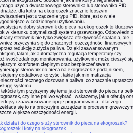
cioł na ekogroszek, podobnie jak inne kotły z regulatorem,
ymaga użycia dwustanowego sterownika lub sterownika PID.
ednakże, dla kotła na ekogroszek znacznie lepszym
związaniem jest urządzenie typu PID, które jest o wiele
ygodniejsze w codziennym użytkowaniu.
westycja w dobry sterownik do pieca na ekogroszek to kluczow
rok w kierunku optymalizacji systemu grzewczego. Odpowiedni
brany sterownik nie tylko zwiększa efektywność spalania, ale
ównież przyczynia się do znacznych oszczędności finansowych
oprzez redukcję zużycia paliwa. Dzięki zaawansowanym
nkcjom, takim jak automatyczna regulacja temperatury czy
ożliwość zdalnego monitorowania, użytkownik może cieszyć si
iększym komfortem cieplnym oraz bezpieczeństwem.
bierając sterownik do pieca na ekogroszek z podajnikiem,
skujemy dodatkowe korzyści, takie jak minimalizacja
onieczności ręcznego dozowania paliwa, co znacznie upraszcz
bsługę systemu.
tekście tym przyjrzymy się temu jaki sterownik do pieca na pell
ogroszek, czy inne paliwo wybrać i wskażemy, jakie oferują on
nterfejsy i zaawansowane opcje programowania i dlaczego
zekłada się to na precyzyjne zarządzanie procesem grzewczym
szcze większe oszczędności energii.
k działa i do czego służy sterownik do pieca na ekogroszek?
kogroszek i kotły na ekogroszek