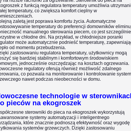
ę na niższe rachunki za ogrzewanie. Sterownik do pieca na
ogroszek z funkcją regulatora temperatury umożliwia utrzyman
ałej temperatury, co zwiększa komfort cieplny w
omieszczeniach.
lejną zaletą jest poprawa komfortu życia. Automatyczne
ostosowywanie temperatury do preferencji domowników eliminu
onieczność manualnego sterowania piecem, co jest szczególnie
rzystne w chłodne dni. Na przykład, w chłodniejsze poranki
egulator może automatycznie podnieść temperaturę, zapewniają
iepło od momentu przebudzenia.
ięki zastosowaniu regulatora temperatury, użytkownicy mogą
eszyć się bardziej stabilnym i komfortowym środowiskiem
omowym, jednocześnie oszczędzając na kosztach ogrzewania.
owoczesne regulatory oferują również możliwość zdalnego
terowania, co pozwala na monitorowanie i kontrolowanie syste
rzewczego nawet podczas nieobecności w domu.
owoczesne technologie w sterownikac
o pieców na ekogroszek
spółczesne sterowniki do pieca na ekogroszek wykorzystują
aawansowane systemy automatyzacji i inteligentnego
arządzania, które znacznie podnoszą efektywność oraz wygodę
żytkowania systemów grzewczych. Dzięki zastosowaniu