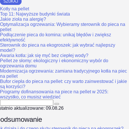
SZUKAJ
Kotły na pellet
Top 11: Najwyższe budynki świata
Jakie zioła na alergię?
Optymalizacja ogrzewania: Wybieramy sterownik do pieca na
pellet
Podłączenie pieca do komina: unikaj błędów i zwiększ
efektywność
Sterownik do pieca na ekogroszek: jak wybrać najlepszy
model?
Awaria kotła: jak się myć bez ciepłej wody?
Pellet ze słomy: ekologiczny i ekonomiczny wybór do
ogrzewania domu
Modernizacja ogrzewania: zamiana tradycyjnego kotła na piec
na pellet
Bufor ciepła do pieca na pellet: czy warto zainwestować i jakie
są korzyści?
Programy dofinansowania na piece na pellet w 2025:
wszystko, co musisz wiedzieć
tatnio aktualizowane: 09.08.26
odsumowanie
k działa i do czego służy sterownik do pieca na ekogroszek?