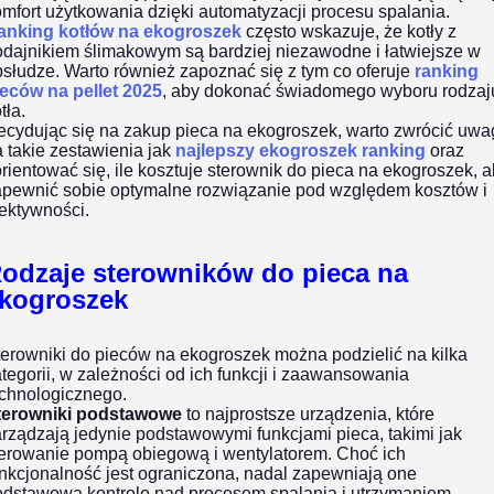
mfort użytkowania dzięki automatyzacji procesu spalania.
anking kotłów na ekogroszek
często wskazuje, że kotły z
odajnikiem ślimakowym są bardziej niezawodne i łatwiejsze w
słudze. Warto również zapoznać się z tym co oferuje
ranking
ieców na pellet 2025
, aby dokonać świadomego wyboru rodzaj
tła.
ecydując się na zakup pieca na ekogroszek, warto zwrócić uwa
 takie zestawienia jak
najlepszy ekogroszek ranking
oraz
rientować się, ile kosztuje sterownik do pieca na ekogroszek, 
apewnić sobie optymalne rozwiązanie pod względem kosztów i
ektywności.
odzaje sterowników do pieca na
kogroszek
erowniki do pieców na ekogroszek można podzielić na kilka
tegorii, w zależności od ich funkcji i zaawansowania
echnologicznego.
terowniki podstawowe
to najprostsze urządzenia, które
rządzają jedynie podstawowymi funkcjami pieca, takimi jak
terowanie pompą obiegową i wentylatorem. Choć ich
nkcjonalność jest ograniczona, nadal zapewniają one
odstawową kontrolę nad procesem spalania i utrzymaniem