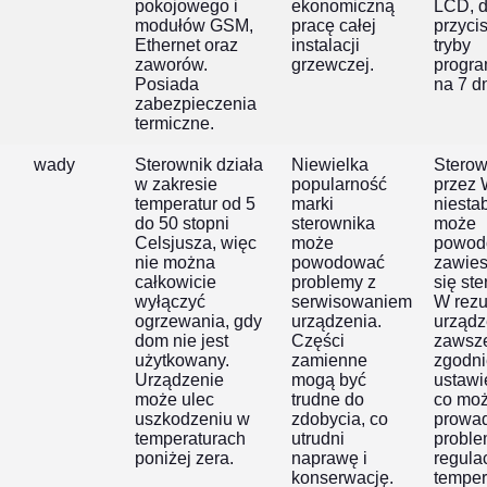
pokojowego i
ekonomiczną
LCD, 
modułów GSM,
pracę całej
przycis
Ethernet oraz
instalacji
tryby
zaworów.
grzewczej.
progr
Posiada
na 7 dn
zabezpieczenia
termiczne.
wady
Sterownik działa
Niewielka
Sterow
w zakresie
popularność
przez W
temperatur od 5
marki
niestab
do 50 stopni
sterownika
może
Celsjusza, więc
może
powod
nie można
powodować
zawies
całkowicie
problemy z
się st
wyłączyć
serwisowaniem
W rezu
ogrzewania, gdy
urządzenia.
urządz
dom nie jest
Części
zawsze
użytkowany.
zamienne
zgodni
Urządzenie
mogą być
ustawi
może ulec
trudne do
co mo
uszkodzeniu w
zdobycia, co
prowad
temperaturach
utrudni
probl
poniżej zera.
naprawę i
regula
konserwację.
temper