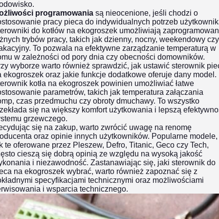
rodowisko.
ożliwości programowania
są nieocenione, jeśli chodzi o
ostosowanie pracy pieca do indywidualnych potrzeb użytkownik
terowniki do kotłów na ekogroszek umożliwiają zaprogramowan
żnych trybów pracy, takich jak dzienny, nocny, weekendowy czy
akacyjny. To pozwala na efektywne zarządzanie temperaturą w
omu w zależności od pory dnia czy obecności domowników.
zy wyborze warto również sprawdzić, jak ustawić sterownik pie
 ekogroszek oraz jakie funkcje dodatkowe oferuje dany model.
erownik kotła na ekogroszek powinien umożliwiać łatwe
stosowanie parametrów, takich jak temperatura załączania
omp, czas przedmuchu czy obroty dmuchawy. To wszystko
zekłada się na większy komfort użytkowania i lepszą efektywn
ystemu grzewczego.
ecydując się na zakup, warto zwrócić uwagę na renomę
roducenta oraz opinie innych użytkowników. Popularne modele,
k te oferowane przez Pleszew, Defro, Titanic, Geco czy Tech,
ęsto cieszą się dobrą opinią ze względu na wysoką jakość
konania i niezawodność. Zastanawiając się, jaki sterownik do
eca na ekogroszek wybrać, warto również zapoznać się z
okładnymi specyfikacjami technicznymi oraz możliwościami
rwisowania i wsparcia technicznego.