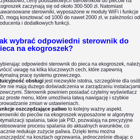
rzykładowo, ceny podstawowych sterowników do pieców na
ogroszek zaczynają się od około 300-500 zł. Natomiast
aawansowane sterowniki, wyposażone w moduły WiFi i funkcje
ID, mogą kosztować od 1000 do nawet 2000 zł, w zależności od
oducenta i dodatkowych funkcji​.
ak wybrać odpowiedni sterownik do
ieca na ekogroszek?
ybierając odpowiedni sterownik do pieca na ekogroszek, należ
wrócić uwagę na kilka kluczowych cech, które zapewnią
ptymalną pracę systemu grzewczego.
ntuicyjność obsługi
jest niezwykle istotna, szczególnie dla osó
óre nie mają dużego doświadczenia w zarządzaniu instalacjam
rzewczymi. Sterownik powinien posiadać czytelny wyświetlacz
az proste menu, które umożliwia łatwą nawigację i szybkie
prowadzanie zmian w ustawieniach.
unkcje oszczędzające paliwo
to kolejny ważny aspekt.
terowniki do pieców na ekogroszek wyposażone w algorytmy
tymalizacji spalania, takie jak PID, pozwalają na precyzyjne
ostosowanie procesu spalania do aktualnych warunków, co
nacznie redukuje zużycie paliwa. Dzięki temu można
aoszczędzić na kosztach ogrzewania, jednocześnie dbając o