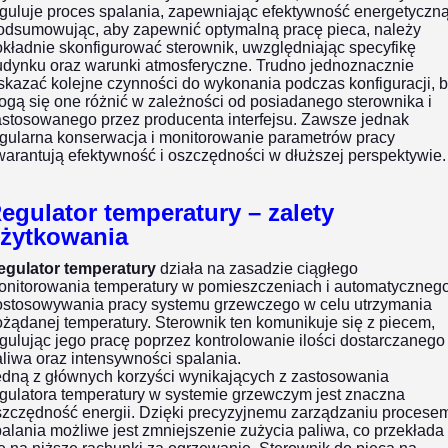
guluje proces spalania, zapewniając efektywność energetyczną
odsumowując, aby zapewnić optymalną pracę pieca, należy
kładnie skonfigurować sterownik, uwzględniając specyfikę
udynku oraz warunki atmosferyczne. Trudno jednoznacznie
kazać kolejne czynności do wykonania podczas konfiguracji, 
gą się one różnić w zależności od posiadanego sterownika i
astosowanego przez producenta interfejsu. Zawsze jednak
egularna konserwacja i monitorowanie parametrów pracy
arantują efektywność i oszczędności w dłuższej perspektywie.
egulator temperatury – zalety
żytkowania
egulator temperatury
działa na zasadzie ciągłego
onitorowania temperatury w pomieszczeniach i automatyczneg
ostosowywania pracy systemu grzewczego w celu utrzymania
żądanej temperatury. Sterownik ten komunikuje się z piecem,
gulując jego pracę poprzez kontrolowanie ilości dostarczanego
liwa oraz intensywności spalania.
edną z głównych korzyści wynikających z zastosowania
gulatora temperatury w systemie grzewczym jest znaczna
szczędność energii. Dzięki precyzyjnemu zarządzaniu procese
alania możliwe jest zmniejszenie zużycia paliwa, co przekłada