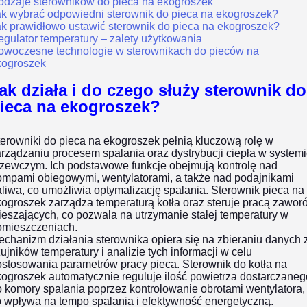
odzaje sterowników do pieca na ekogroszek
ak wybrać odpowiedni sterownik do pieca na ekogroszek?
ak prawidłowo ustawić sterownik do pieca na ekogroszek?
gulator temperatury – zalety użytkowania
owoczesne technologie w sterownikach do pieców na
kogroszek
ak działa i do czego służy sterownik do
ieca na ekogroszek?
erowniki do pieca na ekogroszek pełnią kluczową rolę w
rządzaniu procesem spalania oraz dystrybucji ciepła w system
rzewczym. Ich podstawowe funkcje obejmują kontrolę nad
ompami obiegowymi, wentylatorami, a także nad podajnikami
liwa, co umożliwia optymalizację spalania. Sterownik pieca na
ogroszek zarządza temperaturą kotła oraz steruje pracą zawor
eszających, co pozwala na utrzymanie stałej temperatury w
omieszczeniach.
chanizm działania sterownika opiera się na zbieraniu danych 
ujników temperatury i analizie tych informacji w celu
stosowania parametrów pracy pieca. Sterownik do kotła na
ogroszek automatycznie reguluje ilość powietrza dostarczaneg
 komory spalania poprzez kontrolowanie obrotami wentylatora,
o wpływa na tempo spalania i efektywność energetyczną.