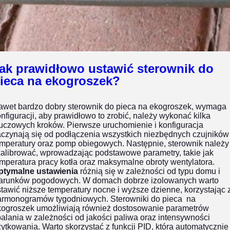
ak prawidłowo ustawić sterownik do
ieca na ekogroszek?
awet bardzo dobry sterownik do pieca na ekogroszek, wymaga
nfiguracji, aby prawidłowo to zrobić, należy wykonać kilka
uczowych kroków. Pierwsze uruchomienie i konfiguracja
aczynają się od podłączenia wszystkich niezbędnych czujników
emperatury oraz pomp obiegowych. Następnie, sterownik należy
kalibrować, wprowadzając podstawowe parametry, takie jak
mperatura pracy kotła oraz maksymalne obroty wentylatora.
ptymalne ustawienia
różnią się w zależności od typu domu i
arunków pogodowych. W domach dobrze izolowanych warto
tawić niższe temperatury nocne i wyższe dzienne, korzystając 
armonogramów tygodniowych. Sterowniki do pieca na
kogroszek umożliwiają również dostosowanie parametrów
alania w zależności od jakości paliwa oraz intensywności
ytkowania. Warto skorzystać z funkcji PID, która automatycznie