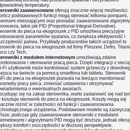
powiedniej temperatury.
terowniki zaawansowane
oferują znacznie więcej możliwości.
prócz podstawowych funkcji mogą sterować kilkoma pompami,
aworami mieszającymi oraz posiadać zaawansowane algorytmy
erowania, takie jak PID (Proportional-Integral-Derivative).
terownik do pieca na ekogroszek z PID umożliwia precyzyjne
ostosowanie parametrów spalania, co zwiększa efektywność i
szczędność paliwa. Przykłady producentów takich urządzeń to
erownik do pieca na ekogroszek od firmy Pleszew, Defro, Titani
eco czy Tech.
terowniki z modułem internetowym
umożliwiają zdalne
nitorowanie i sterowanie pracą pieca. Dzięki integracji z siecią
i-Fi użytkownik może kontrolować system grzewczy z dowolne
ejsca na świecie za pomocą smartfona lub tabletu. Sterownik
iFi do pieca na ekogroszek pozwala na bieżąco monitorować
rametry pracy pieca, zmieniać ustawienia i otrzymywać
owiadomienia o ewentualnych awariach.
cydując się na zakup sterownika, warto zastanowić się nad ty
e kosztuje sterownik do pieca na ekogroszek. Koszty mogą się
acznie różnić w zależności od funkcji i zaawansowania
echnologicznego urządzenia. Podstawowe modele są zazwycza
ańsze, podczas gdy zaawansowane sterowniki z modułami
ternetowymi i algorytmami PID mogą być droższe, jednak oferu
ększy komfort i oszczędności w dłuższej perspektywie.