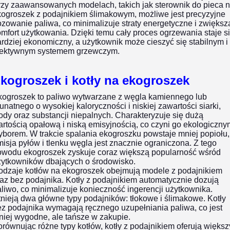
rzy zaawansowanych modelach, takich jak sterownik do pieca 
kogroszek z podajnikiem ślimakowym, możliwe jest precyzyjne
zowanie paliwa, co minimalizuje straty energetyczne i zwiększ
mfort użytkowania. Dzięki temu cały proces ogrzewania staje s
rdziej ekonomiczny, a użytkownik może cieszyć się stabilnym i
fektywnym systemem grzewczym.
kogroszek i kotły na ekogroszek
kogroszek to paliwo wytwarzane z węgla kamiennego lub
unatnego o wysokiej kaloryczności i niskiej zawartości siarki,
dy oraz substancji niepalnych. Charakteryzuje się dużą
rtością opałową i niską emisyjnością, co czyni go ekologiczny
borem. W trakcie spalania ekogroszku powstaje mniej popiołu,
isja pyłów i tlenku węgla jest znacznie ograniczona. Z tego
owodu ekogroszek zyskuje coraz większą popularność wśród
żytkowników dbających o środowisko.
odzaje kotłów na ekogroszek obejmują modele z podajnikiem
az bez podajnika. Kotły z podajnikiem automatycznie dozują
liwo, co minimalizuje konieczność ingerencji użytkownika.
tnieją dwa główne typy podajników: tłokowe i ślimakowe. Kotły
z podajnika wymagają ręcznego uzupełniania paliwa, co jest
iej wygodne, ale tańsze w zakupie.
równując różne typy kotłów, kotły z podajnikiem oferują większ