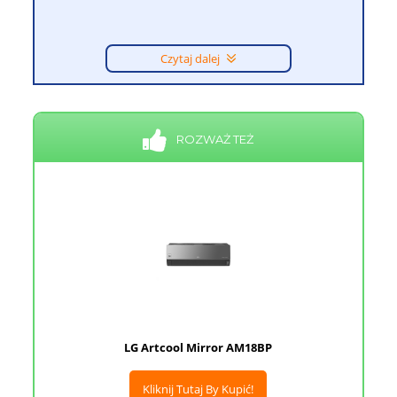
Czytaj dalej
ROZWAŻ TEŻ
LG Artcool Mirror AM18BP
Kliknij Tutaj By Kupić!