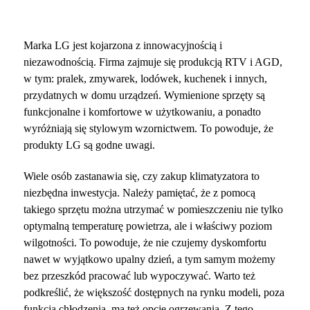
Marka LG jest kojarzona z innowacyjnością i
niezawodnością. Firma zajmuje się produkcją RTV i AGD,
w tym: pralek, zmywarek, lodówek, kuchenek i innych,
przydatnych w domu urządzeń. Wymienione sprzęty są
funkcjonalne i komfortowe w użytkowaniu, a ponadto
wyróżniają się stylowym wzornictwem. To powoduje, że
produkty LG są godne uwagi.
Wiele osób zastanawia się, czy zakup klimatyzatora to
niezbędna inwestycja. Należy pamiętać, że z pomocą
takiego sprzętu można utrzymać w pomieszczeniu nie tylko
optymalną temperaturę powietrza, ale i właściwy poziom
wilgotności. To powoduje, że nie czujemy dyskomfortu
nawet w wyjątkowo upalny dzień, a tym samym możemy
bez przeszkód pracować lub wypoczywać. Warto też
podkreślić, że większość dostępnych na rynku modeli, poza
funkcją chłodzenia, ma też opcję ogrzewania. Z tego