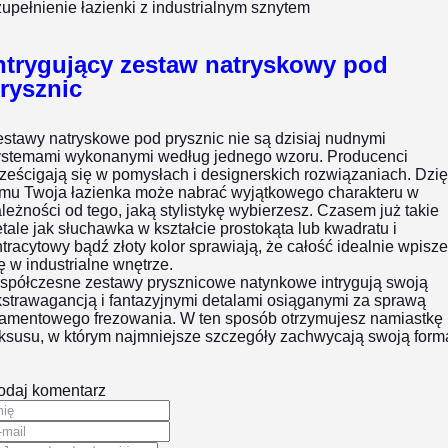
upełnienie łazienki z industrialnym sznytem
ntrygujący zestaw natryskowy pod
rysznic
stawy natryskowe pod prysznic nie są dzisiaj nudnymi
ystemami wykonanymi według jednego wzoru. Producenci
ześcigają się w pomysłach i designerskich rozwiązaniach. Dzię
emu Twoja łazienka może nabrać wyjątkowego charakteru w
leżności od tego, jaką stylistykę wybierzesz. Czasem już takie
tale jak słuchawka w kształcie prostokąta lub kwadratu i
tracytowy bądź złoty kolor sprawiają, że całość idealnie wpisze
ę w industrialne wnętrze.
spółczesne zestawy prysznicowe natynkowe intrygują swoją
strawagancją i fantazyjnymi detalami osiąganymi za sprawą
iamentowego frezowania. W ten sposób otrzymujesz namiastkę
uksusu, w którym najmniejsze szczegóły zachwycają swoją form
odaj komentarz