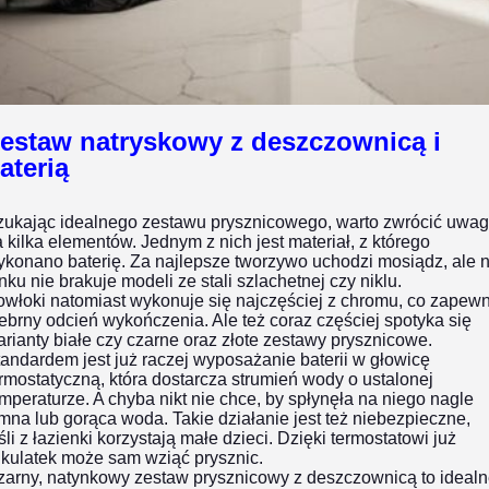
estaw natryskowy z deszczownicą i
aterią
zukając idealnego zestawu prysznicowego, warto zwrócić uwa
 kilka elementów. Jednym z nich jest materiał, z którego
ykonano baterię. Za najlepsze tworzywo uchodzi mosiądz, ale 
nku nie brakuje modeli ze stali szlachetnej czy niklu.
włoki natomiast wykonuje się najczęściej z chromu, co zapew
ebrny odcień wykończenia. Ale też coraz częściej spotyka się
rianty białe czy czarne oraz złote zestawy prysznicowe.
andardem jest już raczej wyposażanie baterii w głowicę
rmostatyczną, która dostarcza strumień wody o ustalonej
mperaturze. A chyba nikt nie chce, by spłynęła na niego nagle
mna lub gorąca woda. Takie działanie jest też niebezpieczne,
śli z łazienki korzystają małe dzieci. Dzięki termostatowi już
lkulatek może sam wziąć prysznic.
zarny, natynkowy zestaw prysznicowy z deszczownicą to ideal