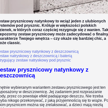
estaw prysznicowy natynkowy to wciąż jeden z ulubionych
ystemów pod prysznic. Króluje w większości polskich
zienek, w których coraz częściej rezygnuje się z wanien. Tak
iepozorny zestaw prysznicowy może zadecydować o finaln
harakterze Twojego wnętrza – czy okaże się bardziej chic, a
oże classic.
estaw prysznicowy natynkowy z deszczownicą
staw natryskowy z deszczownicą i baterią
trygujący zestaw natryskowy pod prysznic
estaw prysznicowy natynkowy z
eszczownicą
hętnie wybieranym wariantem zestawu prysznicowego jest ten
yposażony w deszczownicę. Jej zadaniem jest rozpraszanie
dy, przez co powstaje efekt padającego deszczu. Nie trzeba
yba nikogo przekonywać, z jaką przyjemnością się to wiąże. P
kim prysznicem można się zrelaksować, a dzieci mają niezłą