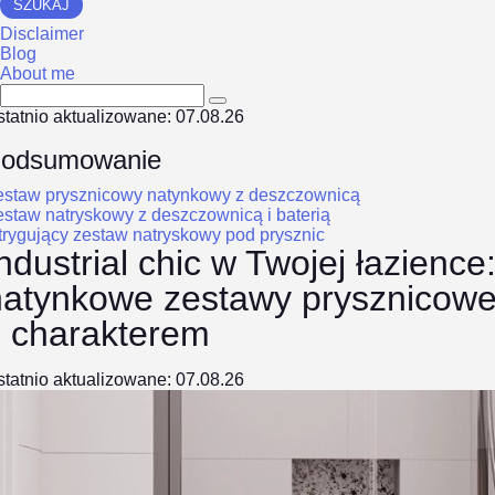
SZUKAJ
Disclaimer
Blog
About me
tatnio aktualizowane: 07.08.26
odsumowanie
estaw prysznicowy natynkowy z deszczownicą
staw natryskowy z deszczownicą i baterią
trygujący zestaw natryskowy pod prysznic
ndustrial chic w Twojej łazience
natynkowe zestawy prysznicow
z charakterem
tatnio aktualizowane: 07.08.26