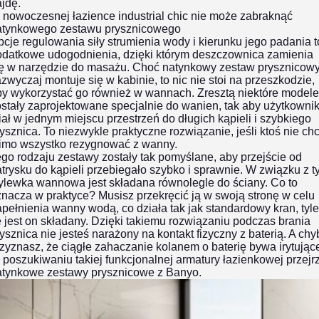
ajdę.
nowoczesnej łazience industrial chic nie może zabraknąć
atynkowego zestawu prysznicowego
cje regulowania siły strumienia wody i kierunku jego padania t
odatkowe udogodnienia, dzięki którym deszczownica zamienia
ię w narzędzie do masażu. Choć natynkowy zestaw prysznicow
zwyczaj montuje się w kabinie, to nic nie stoi na przeszkodzie,
by wykorzystać go również w wannach. Zresztą niektóre modele
stały zaprojektowane specjalnie do wanien, tak aby użytkowni
ał w jednym miejscu przestrzeń do długich kąpieli i szybkiego
ysznica. To niezwykle praktyczne rozwiązanie, jeśli ktoś nie ch
imo wszystko rezygnować z wanny.
go rodzaju zestawy zostały tak pomyślane, aby przejście od
trysku do kąpieli przebiegało szybko i sprawnie. W związku z 
ylewka wannowa jest składana równolegle do ściany. Co to
nacza w praktyce? Musisz przekręcić ją w swoją stronę w celu
pełnienia wanny wodą, co działa tak jak standardowy kran, tyle
 jest on składany. Dzięki takiemu rozwiązaniu podczas brania
ysznica nie jesteś narażony na kontakt fizyczny z baterią. A chy
zyznasz, że ciągłe zahaczanie kolanem o baterię bywa irytując
poszukiwaniu takiej funkcjonalnej armatury łazienkowej przejrz
atynkowe zestawy prysznicowe z Banyo
.